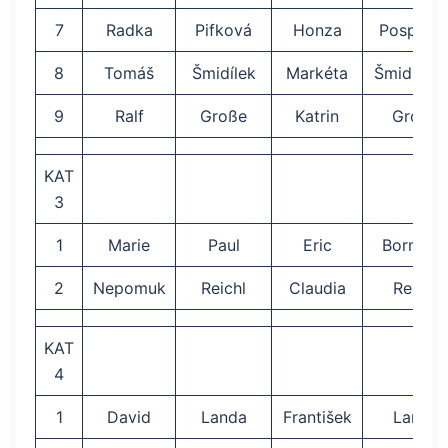
7
Radka
Pifková
Honza
Pospicha
8
Tomáš
Šmidílek
Markéta
Šmidílko
9
Ralf
Große
Katrin
Große
KAT
3
1
Marie
Paul
Eric
Borman
2
Nepomuk
Reichl
Claudia
Reichl
KAT
4
1
David
Landa
František
Landa