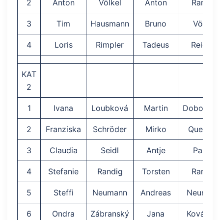
2
Anton
Völkel
Anton
Randig
3
Tim
Hausmann
Bruno
Völkel
4
Loris
Rimpler
Tadeus
Reichel
KAT
2
1
Ivana
Loubková
Martin
Dobovec
2
Franziska
Schröder
Mirko
Querfel
3
Claudia
Seidl
Antje
Palme
4
Stefanie
Randig
Torsten
Randig
5
Steffi
Neumann
Andreas
Neuman
6
Ondra
Zábranský
Jana
Kovářov