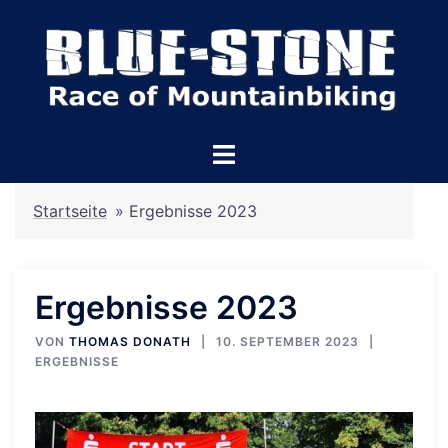
Zum
Inhalt
springen
Menü
umschalten
Startseite
»
Ergebnisse 2023
Ergebnisse 2023
VON
THOMAS DONATH
10. SEPTEMBER 2023
ERGEBNISSE