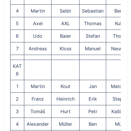
4
Martin
Seibt
Sebastian
Berndt
5
Axel
AXL
Thomas
Kuhne
6
Udo
Baier
Stefan
Thomas
7
Andreas
Kloss
Manuel
Neuman
KAT
6
1
Martin
Kout
Jan
Matouse
2
Franz
Heinrich
Erik
Stephan
3
Tomáš
Hurt
Petr
Kaštáne
4
Alexander
Müller
Ben
Müller