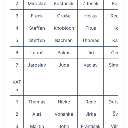
2
Miroslav
Kaštánek
Zdenek
Kohou
3
Frank
Große
Heiko
Rediger
4
Steffen
Knobloch
Titus
Koch
5
Steffen
Bachran
Thomas
Kalms
6
Luboš
Bakus
Jiří
Čerych
7
Jaroslav
Juda
Vaclav
Simone
KAT
5
1
Thomas
Nicke
René
Dutschk
2
Aleš
Vohanka
Jirka
Švorc
3
Martin
John
Frantisek
Vilhelm