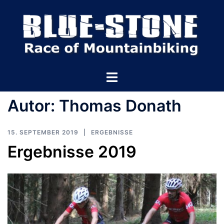
Zum
Inhalt
springen
Menü
umschalten
Autor:
Thomas Donath
15. SEPTEMBER 2019
ERGEBNISSE
Ergebnisse 2019