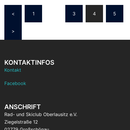
Beitragsnavigation
<
1
…
3
4
5
>
KONTAKTINFOS
Kontakt
Facebook
ANSCHRIFT
Rad- und Skiclub Oberlausitz e.V.
Ziegelstraße 12
02779 Großschönau